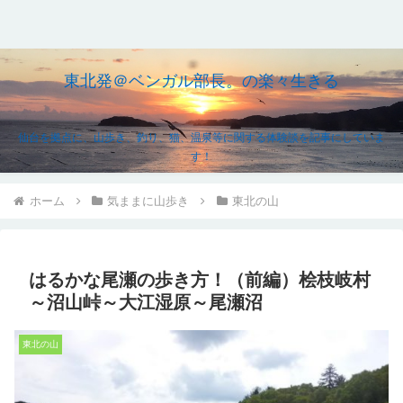
東北発＠ベンガル部長。の楽々生きる
仙台を拠点に、山歩き、釣り、猫、温泉等に関する体験談を記事にしていま
す！
ホーム
気ままに山歩き
東北の山
はるかな尾瀬の歩き方！（前編）桧枝岐村
～沼山峠～大江湿原～尾瀬沼
東北の山