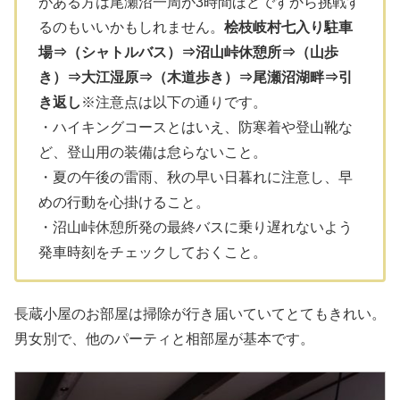
がある方は尾瀬沼一周が3時間ほどですから挑戦す
るのもいいかもしれません。
桧枝岐村七入り駐車
場⇒（シャトルバス）⇒沼山峠休憩所⇒（山歩
き）⇒大江湿原⇒（木道歩き）⇒尾瀬沼湖畔⇒引
き返し
※注意点は以下の通りです。
・ハイキングコースとはいえ、防寒着や登山靴な
ど、登山用の装備は怠らないこと。
・夏の午後の雷雨、秋の早い日暮れに注意し、早
めの行動を心掛けること。
・沼山峠休憩所発の最終バスに乗り遅れないよう
発車時刻をチェックしておくこと。
長蔵小屋のお部屋は掃除が行き届いていてとてもきれい。
男女別で、他のパーティと相部屋が基本です。