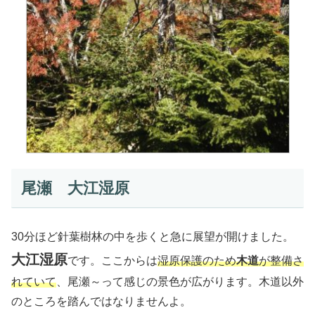
尾瀬 大江湿原
30分ほど針葉樹林の中を歩くと急に展望が開けました。
大江湿原
です。ここからは
湿原保護のため
木道
が整備さ
れていて
、尾瀬～って感じの景色が広がります。木道以外
のところを踏んではなりませんよ。