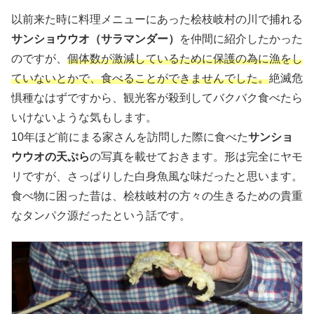
以前来た時に料理メニューにあった桧枝岐村の川で捕れる
サンショウウオ（サラマンダー）
を仲間に紹介したかった
のですが、
個体数が激減しているために保護の為に漁をし
ていないとかで、食べることができませんでした。
絶滅危
惧種なはずですから、観光客が殺到してバクバク食べたら
いけないような気もします。
10年ほど前にまる家さんを訪問した際に食べた
サンショ
ウウオの天ぷら
の写真を載せておきます。形は完全にヤモ
リですが、さっぱりした白身魚風な味だったと思います。
食べ物に困った昔は、桧枝岐村の方々の生きるための貴重
なタンパク源だったという話です。