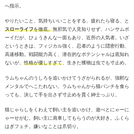
へ指示。
やりたいこと、気持ちいいことをする、疲れたら寝る、と
スローライフ
を徹底。
無邪気で人見知りせず、ハンサムボ
ーイだが、ひょうきんな一面もあり、近所の人気者。いざ
というときは、フィジカル強く、忍者のように隠密行動、
高速移動。戦闘能力高く、潜在的なポテンシャルは底知れ
ないが、
性格が優しすぎて
、生きた獲物は虫でも寸止め。
ラムちゃんのうしろを追いかけてうざがられるが、強靭な
メンタルでへこたれない。ラムちゃんから猫パンチを食ら
っても、決して手を出さず寸止めを貫く紳士っぷり。
猫じゃらしをくわえて飼い主を追いかけ、遊べとにゃーに
ゃーせがむ。飼い主に肩車してもらうのが大好き。ふくら
はぎフェチ。嫌いなことは爪切り。