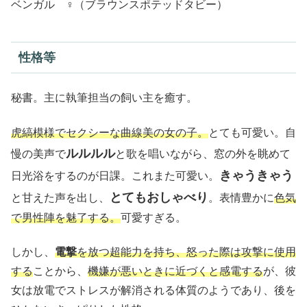
ベンガル ♀（ブラウンスポテッドタビー）
性格等
秘書。主に執筆担当の飼い主を癒す。
虎縞模様でセクシーな曲線美の女の子。
とても可愛い。自
ルルルル
慢の美声で
と歌を唱いながら、窓の外を眺めて
きゃうきゃう
日光浴をするのが日課。これまた可愛い。
とてもおしゃべり
と甘えた声を出し、
。表情豊かに
色気
で男性陣を魅了する。
可愛すぎる。
しかし、
電撃
を放つ超能力を持ち、怒った際は攻撃に使用
する
ことから、
機嫌が悪いときに近づくと感電する
が、彼
女は放電でストレスが解消される体質のようであり、後を