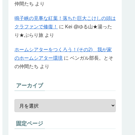
仲間たち
より
鳴子峡の見事な紅葉！落ちた巨大こけしの頭は
クラファンで修復！
に
Kei @ゆる山★湯った
り★ぶらり旅
より
ホームシアターをつくろう！(その2) 我が家
のホームシアター環境
に
ベンガル部長。とそ
の仲間たち
より
アーカイブ
固定ページ