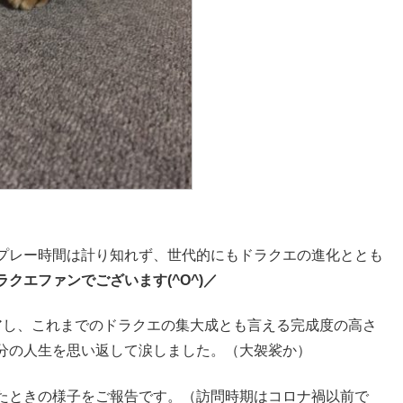
プレー時間は計り知れず、世代的にもドラクエの進化ととも
ラクエファンでございます(^O^)／
アし、これまでのドラクエの集大成とも言える完成度の高さ
分の人生を思い返して涙しました。（大袈裟か）
たときの様子をご報告です。（訪問時期はコロナ禍以前で