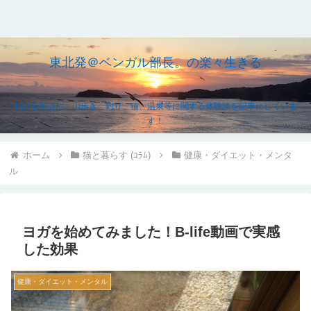
東北発＠ベンガル部長。の楽々生きる
仙台を拠点に、山歩き、釣り、猫、温泉等に関する体験談を記事にしていま
す！
ホーム
猫と暮らす (ｺﾗﾑ)
健康・ダイエット・メンタ
ル
ヨガを始めてみました！B-life動画で実感
した効果
健康・ダイエット・メンタル