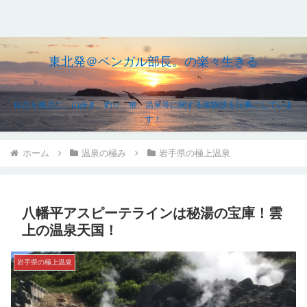
東北発＠ベンガル部長。の楽々生きる
仙台を拠点に、山歩き、釣り、猫、温泉等に関する体験談を記事にしていま
す！
ホーム
温泉の極み
岩手県の極上温泉
八幡平アスピーテラインは秘湯の宝庫！雲
上の温泉天国！
岩手県の極上温泉