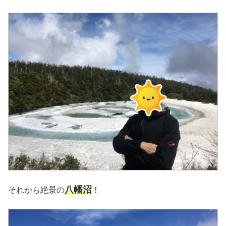
八幡沼
それから絶景の
！