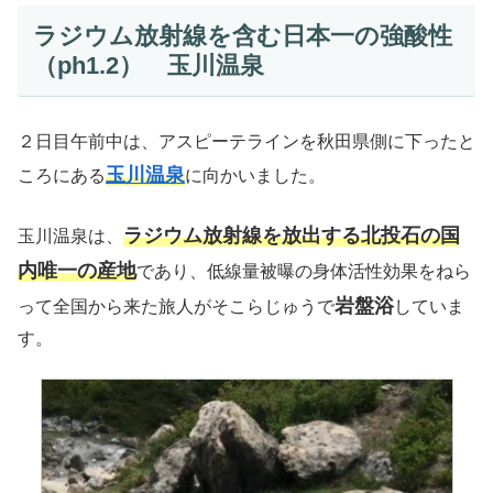
ラジウム放射線を含む日本一の強酸性
（ph1.2） 玉川温泉
２日目午前中は、アスピーテラインを秋田県側に下ったと
玉川温泉
ころにある
に向かいました。
ラジウム放射線を放出する北投石の国
玉川温泉は、
内唯一の産地
であり、
低線量被曝の身体活性効果をねら
岩盤浴
って全国から来た旅人がそこらじゅうで
していま
す。