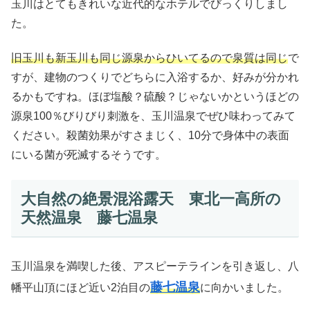
玉川はとてもきれいな近代的なホテルでびっくりしまし
た。
旧玉川も新玉川も同じ源泉からひいてるので泉質は同じ
で
すが、建物のつくりでどちらに入浴するか、好みが分かれ
るかもですね。ほぼ塩酸？硫酸？じゃないかというほどの
源泉100％びりびり刺激を、玉川温泉でぜひ味わってみて
ください。殺菌効果がすさまじく、10分で身体中の表面
にいる菌が死滅するそうです。
大自然の絶景混浴露天 東北一高所の
天然温泉 藤七温泉
玉川温泉を満喫した後、アスピーテラインを引き返し、八
藤七温泉
幡平山頂にほど近い2泊目の
に向かいました。