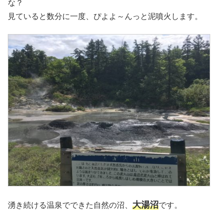
な？
見ていると数分に一度、ぴよよ～んっと泥噴火します。
大湯沼
湧き続ける温泉でできた自然の沼、
です。