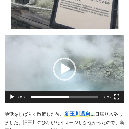
動
画
プ
レ
ー
ヤ
ー
00:00
00:25
新玉川温泉
地獄をしばらく散策した後、
に日帰り入浴し
ました。旧玉川のひなびたイメージしかなかったので、新