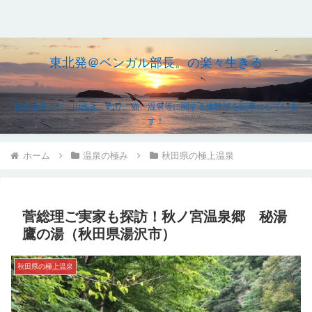
東北発＠ベンガル部長。の楽々生きる
仙台を拠点に、山歩き、釣り、猫、温泉等に関する体験談を記事にしていま
す！
ホーム
温泉の極み
秋田県の極上温泉
菅総理ご実家も探訪！秋ノ宮温泉郷 秘湯
鷹の湯（秋田県湯沢市）
秋田県の極上温泉