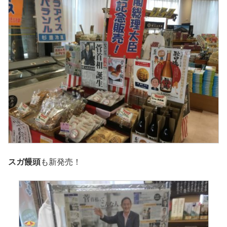
スガ饅頭
も新発売！