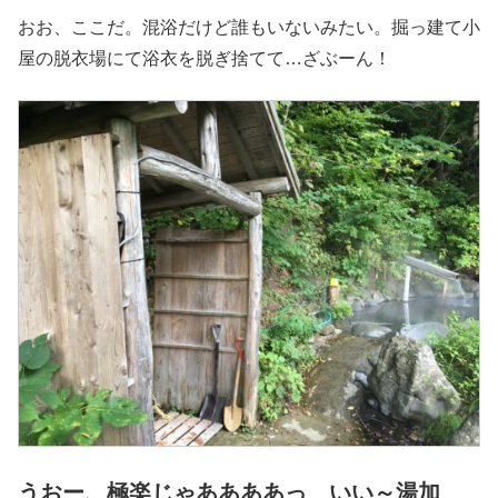
おお、ここだ。混浴だけど誰もいないみたい。掘っ建て小
屋の脱衣場にて浴衣を脱ぎ捨てて…ざぶーん！
うおー、極楽じゃああああっ いい～湯加