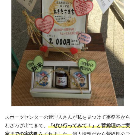
スポーツセンターの管理人さんが私を見つけて事務室から
わざわざ出てきて、
「ぜひ行ってみて！」
と
菅総理のご実
家までの案内図
をくれました。
個人情報だから菅総理のご