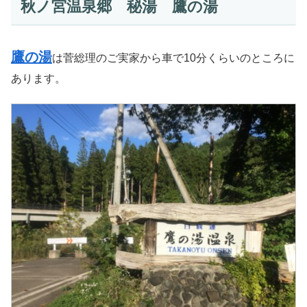
秋ノ宮温泉郷 秘湯 鷹の湯
鷹の湯
は菅総理のご実家から車で10分くらいのところに
あります。