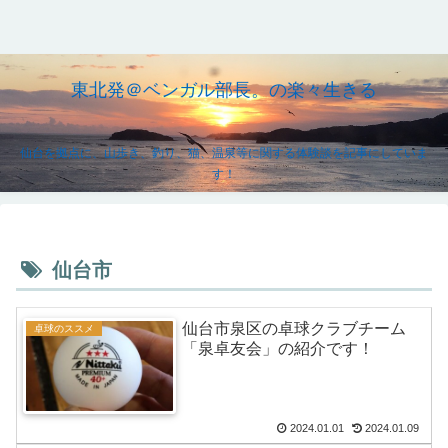
東北発＠ベンガル部長。の楽々生きる
仙台を拠点に、山歩き、釣り、猫、温泉等に関する体験談を記事にしていま
す！
仙台市
仙台市泉区の卓球クラブチーム
卓球のススメ
「泉卓友会」の紹介です！
2024.01.01
2024.01.09